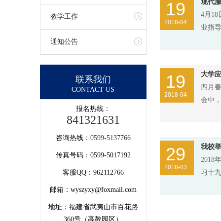
现代服
19
4月1
教学工作
2018-04
业指
通知公告
大学应
19
联系我们
四月春
CONTACT US
2018-04
会中
报名热线：
841321631
咨询热线：
0599-5137766
我校
29
传真号码：0599-5017192
201
2018-03
客服QQ：962112766
习十九
邮箱：wyszyxy@foxmail.com
地址：福建省武夷山市百花路
360号（高教园区）