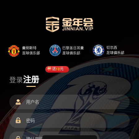
送
18
元
注册
登录