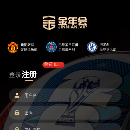
送
18
元
注册
登录