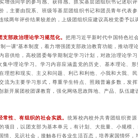
实增强同学的参与感、获得感。抓实基层团组织书记述职评
价，主要由院系、班级等基层团组织书记和团员青年代表参
连续两年评价结果较差的，上级团组织应建议高校党委予
进团支部政治理论学习规范化。
把用习近平新时代中国特色社
两制一课”基本制度，着力增强团支部政治教育功能，推动理
内容供给，高校团委每学期制定学习计划，对政治理论学习
次集中理论学习。学习内容应涵盖党的历史、基本理论、形
在理想和现实、主义和问题、利己和利他、小我和大我、民
交流为主要学习形式，尊重学生特点、照顾普遍多数，发挥
创新开展团校团课教育，强化网络思政阵地、产品、队伍建设
展经常性、有组织的社会实践。
统筹校内校外共青团组织资源
的项目，以团支部为基本单元，有计划、大批量、小规模、
国情、见识社会，接触各行各业生活百态，培养家国情怀，