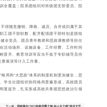
训全覆盖；院系团组织对班级团支部委员、院
，不得随意撤销、降格、减员、合并或归属于其
职工团干部职数，配齐配强团干部特别是团组
立健全党员、团员青年教师和思政课教师等担任
在活动场所、设施设备、工作经费、工作时间
称晋升、教育培训等应当不低于专职辅导员待
竞赛展演等计入工作量。
”格局和“大思政”体系的制度机制更加健全，思
、学生社团组织协同格局普遍形成，高校团员
明显提升，扎实形成高校共青团思想政治引领
下一篇：
我校举办“2022年终四季之旅·始人生之程”毕业文艺