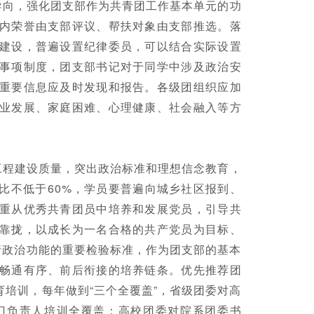
导向，强化团支部作为共青团工作基本单元的功
内荣誉由支部评议、帮扶对象由支部推选。落
建设，普遍设置纪律委员，可以结合实际设置
事项制度，团支部书记对于同学中涉及政治安
重要信息应及时发现和报告。各级团组织应加
业发展、家庭困难、心理健康、社会融入等方
工程建设质量，突出政治标准和理想信念教育，
比不低于60%，学员要普遍向城乡社区报到、
重从优秀共青团员中培养和发展党员，引导共
靠拢，以成长为一名合格的共产党员为目标、
行政治功能的重要检验标准，作为团支部的基本
畅通有序、前后衔接的培养链条。优先推荐团
培训，每年做到“三个全覆盖”，省级团委对高
门负责人培训全覆盖；高校团委对院系团委书