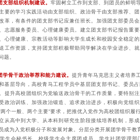
强团支部组织机制建设。
牢固树立工作到支部、到团员的鲜明
主要的学习实践活动由支部组织、政治骨干由支部推荐、团
改革，有条件的团支部书记应兼任班长。加强团支部委员会
、志愿服务委员、心理健康委员。建立团支部书记报告重要
、心理健康、宗教活动等影响大学生成长和校园安全稳定的
送工作资源，支持团支部积极帮助同学解决在学业进步、就
问题。
强团学骨干政治举荐和能力建设。
提升青年马克思主义者培养
和基层导向，高校青马工程学员中基层团支部书记、委员占
。提升高校团组织为党输送政治骨干的工作质量，要特别注
受政治训练、加强政治锻造、追求政治进步，积极向党组织
“两个一般、两个主要”要求，把推优入党作为高校团组织履
立从高中到大学、从本科到研究生阶段接续培养机制，形成
员成为入党积极分子和发展对象。分层分类开展团学骨干教育
学生会秘书长、校级学生会主席团成员、学生社团管理部