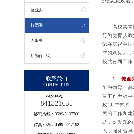
增强思想政治
就业办
校团委
高校共青
行为党育人政
人事处
记在庆祝中国
作的意见》，
后勤保卫处
校共青团工作
1. 健
联系我们
CONTACT US
组织领导。高
建工作考核中
报名热线：
841321631
政”工作体系
团的工作和建
咨询热线：
0599-5137766
畴，对发现的
传真号码：0599-5017192
系，强化督导