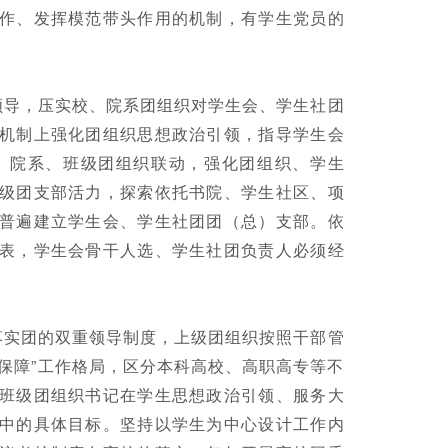
作、发挥模范带头作用的机制，有学生党员的
领导，压实校、院系团组织对学生会、学生社团
机制上强化团组织思想政治引领，指导学生会
、院系、班级团组织联动，强化团组织、学生
级团支部活力，探索依托书院、学生社区、项
普遍建立学生会、学生社团团（总）支部。依
表，学生会骨干人选、学生社团负责人必须经
落实团的双重领导制度，上级团组织按照干部管
保障”工作格局，区分本科高校、高职高专等不
班级团组织书记在学生思想政治引领、服务大
中的具体目标。坚持以学生为中心设计工作内