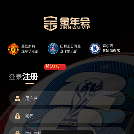
送
18
元
注册
登录