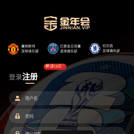
送
18
元
注册
登录