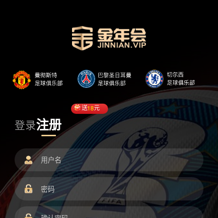
送
18
元
注册
登录