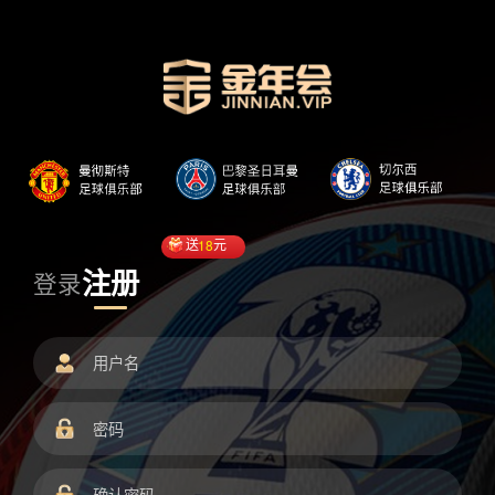
送
18
元
注册
登录